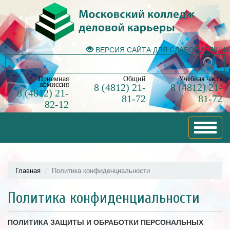
ВЕРСИЯ САЙТА ДЛЯ СЛАБОВИДЯЩИХ
Приемная
Общий
Учебная часть
комиссия
8 (4812) 21-
8 (4812) 21-
8 (4812) 21-
81-72
81-72
82-12
Toggle
navigat
Главная
Политика конфиденциальности
Политика конфиденциальности
ПОЛИТИКА ЗАЩИТЫ И ОБРАБОТКИ ПЕРСОНАЛЬНЫХ