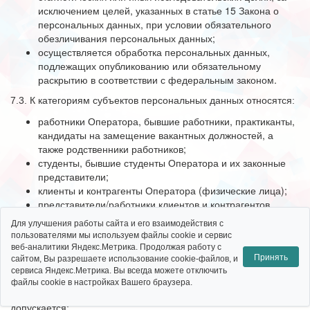
исключением целей, указанных в статье 15 Закона о
персональных данных, при условии обязательного
обезличивания персональных данных;
осуществляется обработка персональных данных,
подлежащих опубликованию или обязательному
раскрытию в соответствии с федеральным законом.
7.3. К категориям субъектов персональных данных относятся:
работники Оператора, бывшие работники, практиканты,
кандидаты на замещение вакантных должностей, а
также родственники работников;
студенты, бывшие студенты Оператора и их законные
представители;
клиенты и контрагенты Оператора (физические лица);
представители/работники клиентов и контрагентов
оператора (юридических лиц);
Для улучшения работы сайта и его взаимодействия с
пользователи сайта.
пользователями мы используем файлы cookie и сервис
веб-аналитики Яндекс.Метрика. Продолжая работу с
7.4. Обработка специальных категорий персональных данных,
Принять
сайтом, Вы разрешаете использование cookie-файлов, и
касающихся расовой, национальной принадлежности,
сервиса Яндекс.Метрика. Вы всегда можете отключить
политических взглядов, религиозных или философских
файлы cookie в настройках Вашего браузера.
убеждений, состояния здоровья, интимной жизни,
допускается: